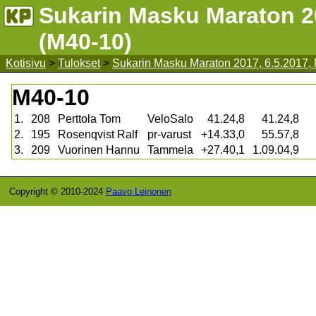
Sukarin Masku Maraton 20
(M40-10)
Kotisivu
>
Tulokset
>
Sukarin Masku Maraton 2017, 6.5.2017,
M40-10
1.
208
Perttola Tom
VeloSalo
41.24,8
41.24,8
2.
195
Rosenqvist Ralf
pr-varust
+14.33,0
55.57,8
3.
209
Vuorinen Hannu
Tammela
+27.40,1
1.09.04,9
Copyright © 2010-2024
Paavo Leinonen