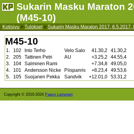
Sukarin Masku Maraton 20
(M45-10)
Kotisivu
>
Tulokset
>
Sukarin Masku Maraton 2017, 6.5.2017,
M45-10
1.
102
Into Terho
Velo Salo
41.30,2
41.30,2
2.
205
Tattinen Petri
AU
+3.25,2
44.55,4
3.
104
Salminen Rami
+7.34,8
49.05,0
4.
101
Andersson Nicke
Piispanris
+8.23,4
49.53,6
5.
105
Suojanen Pekka
Sandvik
+12.01,0
53.31,2
Copyright © 2010-2024
Paavo Leinonen