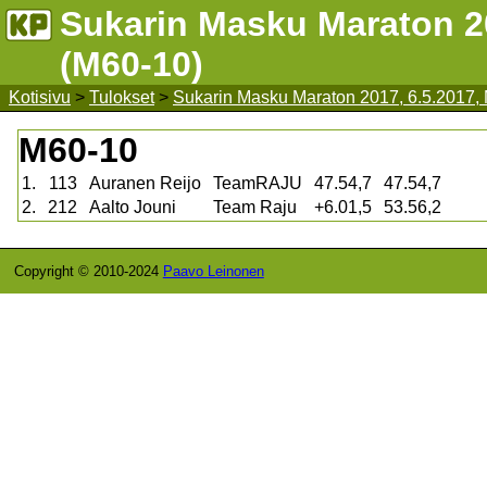
Sukarin Masku Maraton 20
(M60-10)
Kotisivu
>
Tulokset
>
Sukarin Masku Maraton 2017, 6.5.2017,
M60-10
1.
113
Auranen Reijo
TeamRAJU
47.54,7
47.54,7
2.
212
Aalto Jouni
Team Raju
+6.01,5
53.56,2
Copyright © 2010-2024
Paavo Leinonen