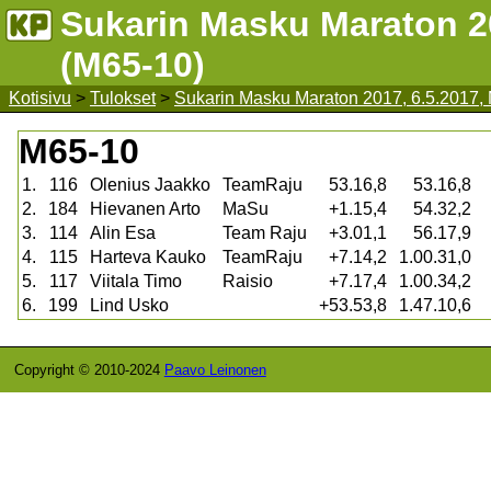
Sukarin Masku Maraton 20
(M65-10)
Kotisivu
>
Tulokset
>
Sukarin Masku Maraton 2017, 6.5.2017,
M65-10
1.
116
Olenius Jaakko
TeamRaju
53.16,8
53.16,8
2.
184
Hievanen Arto
MaSu
+1.15,4
54.32,2
3.
114
Alin Esa
Team Raju
+3.01,1
56.17,9
4.
115
Harteva Kauko
TeamRaju
+7.14,2
1.00.31,0
5.
117
Viitala Timo
Raisio
+7.17,4
1.00.34,2
6.
199
Lind Usko
+53.53,8
1.47.10,6
Copyright © 2010-2024
Paavo Leinonen