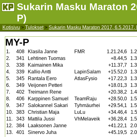
Sukarin Masku Maraton 20
P)
Kotisivu
>
Tulokset
>
Sukarin Masku Maraton 2017, 6.5.2017,
MY-P
1.
408
Klasila Janne
FMR
1.21.24,6
1.2
2.
341
Lehtinen Tuomas
+8.44,5
1.3
3.
338
Kaimainen Mika
+11.37,7
1.3
4.
339
Kallio Antti
LapinSalam
+15.52,0
1.3
5.
345
Rantala Eero
AtlasFysio
+17.22,3
1.3
6.
349
Veijonen Petteri
+18.01,3
1.3
7.
402
Treimann Rene
+20.38,2
1.4
8.
406
Karppinen Samuel
TeamRaju
+28.50,0
1.5
9.
347
Salokannel Sakari
Tyhmäurhei
+29.54,1
1.5
10.
383
Christian Maja
LuLu
+34.46,4
1.
11.
343
Mattila Jussi
VhMelaveik
+36.28,4
1.5
12.
384
Laaksonen Janne
+41.22,1
2.0
13.
401
Sinervo Juha
+45.19,5
2.0