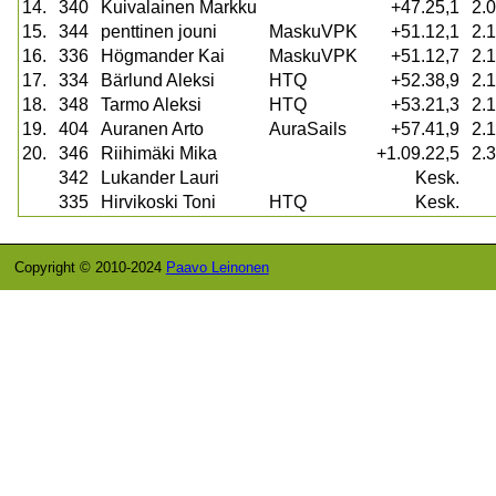
14.
340
Kuivalainen Markku
+47.25,1
2.0
15.
344
penttinen jouni
MaskuVPK
+51.12,1
2.1
16.
336
Högmander Kai
MaskuVPK
+51.12,7
2.1
17.
334
Bärlund Aleksi
HTQ
+52.38,9
2.1
18.
348
Tarmo Aleksi
HTQ
+53.21,3
2.1
19.
404
Auranen Arto
AuraSails
+57.41,9
2.1
20.
346
Riihimäki Mika
+1.09.22,5
2.3
342
Lukander Lauri
Kesk.
335
Hirvikoski Toni
HTQ
Kesk.
Copyright © 2010-2024
Paavo Leinonen