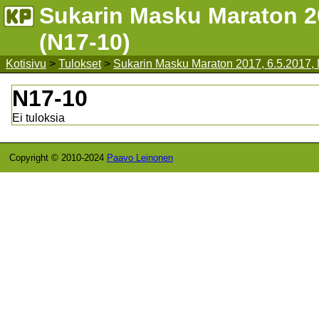
Sukarin Masku Maraton 20
(N17-10)
Kotisivu
>
Tulokset
>
Sukarin Masku Maraton 2017, 6.5.2017,
N17-10
Ei tuloksia
Copyright © 2010-2024
Paavo Leinonen