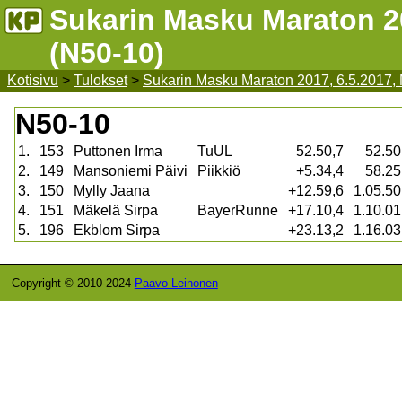
Sukarin Masku Maraton 20
(N50-10)
Kotisivu
>
Tulokset
>
Sukarin Masku Maraton 2017, 6.5.2017,
N50-10
1.
153
Puttonen Irma
TuUL
52.50,7
52.50
2.
149
Mansoniemi Päivi
Piikkiö
+5.34,4
58.25
3.
150
Mylly Jaana
+12.59,6
1.05.50
4.
151
Mäkelä Sirpa
BayerRunne
+17.10,4
1.10.01
5.
196
Ekblom Sirpa
+23.13,2
1.16.03
Copyright © 2010-2024
Paavo Leinonen