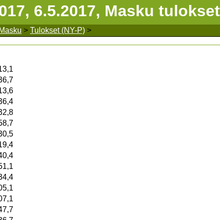
17, 6.5.2017, Masku tulokset
 Masku
>
Tulokset (NY-P)
>
13,1
36,7
13,6
36,4
32,8
58,7
30,5
19,4
40,4
51,1
34,4
05,1
07,1
47,7