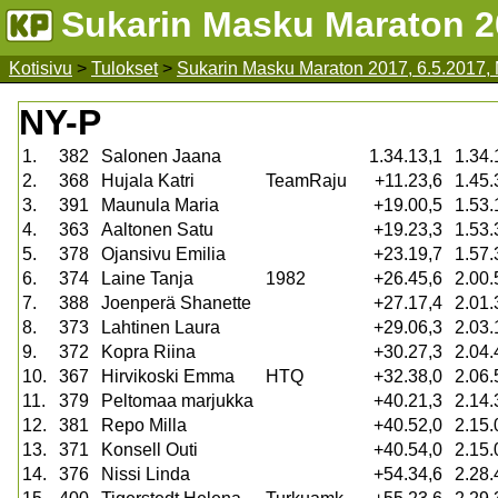
Sukarin Masku Maraton 20
Kotisivu
>
Tulokset
>
Sukarin Masku Maraton 2017, 6.5.2017,
NY-P
1.
382
Salonen Jaana
1.34.13,1
1.34.
2.
368
Hujala Katri
TeamRaju
+11.23,6
1.45.
3.
391
Maunula Maria
+19.00,5
1.53.
4.
363
Aaltonen Satu
+19.23,3
1.53.
5.
378
Ojansivu Emilia
+23.19,7
1.57.
6.
374
Laine Tanja
1982
+26.45,6
2.00.
7.
388
Joenperä Shanette
+27.17,4
2.01.
8.
373
Lahtinen Laura
+29.06,3
2.03.
9.
372
Kopra Riina
+30.27,3
2.04.
10.
367
Hirvikoski Emma
HTQ
+32.38,0
2.06.
11.
379
Peltomaa marjukka
+40.21,3
2.14.
12.
381
Repo Milla
+40.52,0
2.15.
13.
371
Konsell Outi
+40.54,0
2.15.
14.
376
Nissi Linda
+54.34,6
2.28.