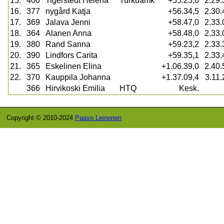
15.
400
Tigerstedt Helena
Turkuamk
+55.23,6
2.29.
16.
377
nygård Katja
+56.34,5
2.30.
17.
369
Jalava Jenni
+58.47,0
2.33.
18.
364
Alanen Anna
+58.48,0
2.33.
19.
380
Rand Sanna
+59.23,2
2.33.
20.
390
Lindfors Carita
+59.35,1
2.33.
21.
365
Eskelinen Elina
+1.06.39,0
2.40.
22.
370
Kauppila Johanna
+1.37.09,4
3.11.
366
Hirvikoski Emilia
HTQ
Kesk.
Copyright © 2010-2024
Paavo Leinonen