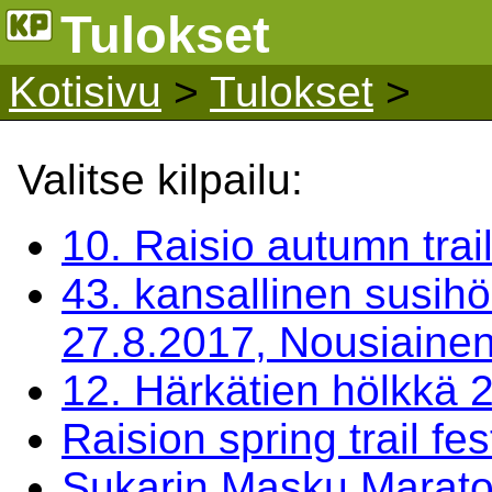
Tulokset
Kotisivu
>
Tulokset
>
Valitse kilpailu:
10. Raisio autumn trail
43. kansallinen susihö
27.8.2017, Nousiaine
12. Härkätien hölkkä 2
Raision spring trail f
Sukarin Masku Marato