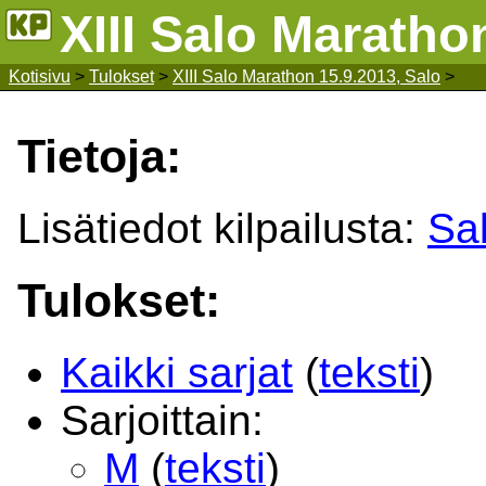
XIII Salo Maratho
Kotisivu
>
Tulokset
>
XIII Salo Marathon 15.9.2013, Salo
>
Tietoja:
Lisätiedot kilpailusta:
Sa
Tulokset:
Kaikki sarjat
(
teksti
)
Sarjoittain:
M
(
teksti
)